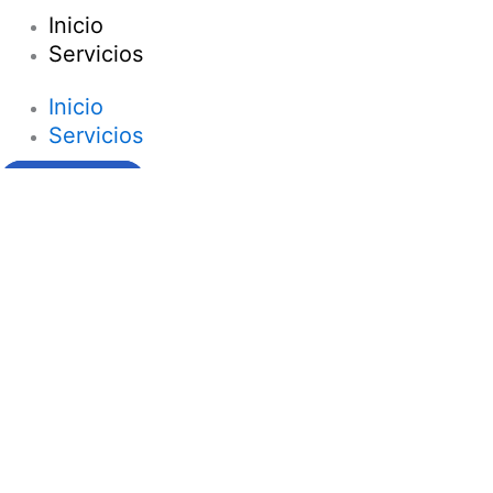
Inicio
Servicios
Inicio
Servicios
Contacto
Ir al contenido
Abrir barra de herramientas
Herramientas de accesibilidad
Aumentar texto
Disminuir texto
Escala de grises
Alto contraste
Contraste negativo
Fondo claro
Subrayar enlaces