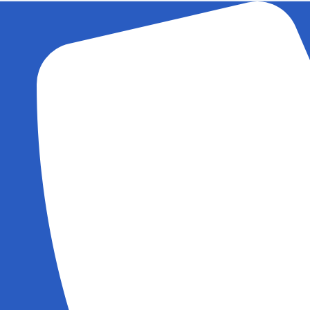
Ir
al
contenido